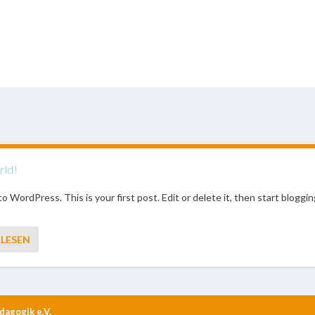
rld!
 WordPress. This is your first post. Edit or delete it, then start bloggin
LESEN
agogik e.V.